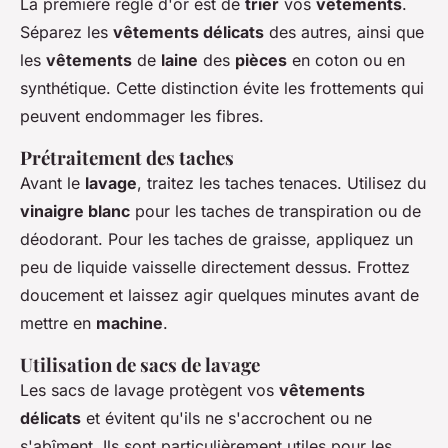
La première règle d'or est de
trier
vos
vêtements
.
Séparez les
vêtements délicats
des autres, ainsi que
les
vêtements
de
laine
des
pièces
en coton ou en
synthétique. Cette distinction évite les frottements qui
peuvent endommager les fibres.
Prétraitement des taches
Avant le
lavage
, traitez les taches tenaces. Utilisez du
vinaigre blanc
pour les taches de transpiration ou de
déodorant. Pour les taches de graisse, appliquez un
peu de liquide vaisselle directement dessus. Frottez
doucement et laissez agir quelques minutes avant de
mettre en
machine
.
Utilisation de sacs de lavage
Les sacs de lavage protègent vos
vêtements
délicats
et évitent qu'ils ne s'accrochent ou ne
s'abîment. Ils sont particulièrement utiles pour les