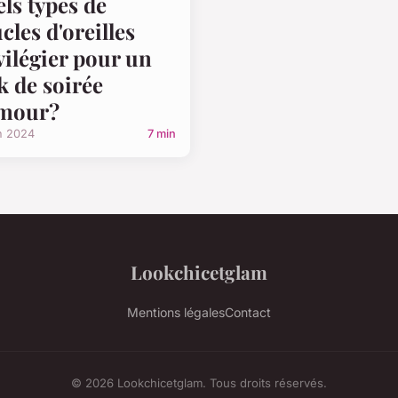
ls types de
cles d'oreilles
vilégier pour un
k de soirée
amour?
n 2024
7 min
Lookchicetglam
Mentions légales
Contact
© 2026 Lookchicetglam. Tous droits réservés.