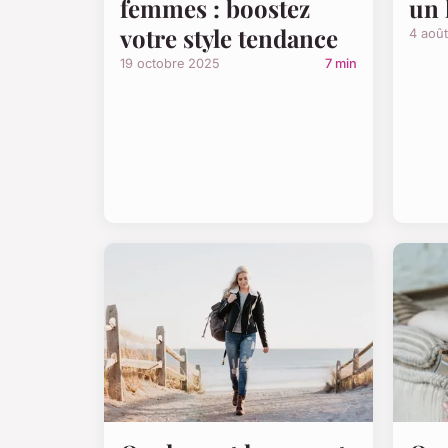
femmes : boostez
un 
votre style tendance
4 aoû
19 octobre 2025
7 min