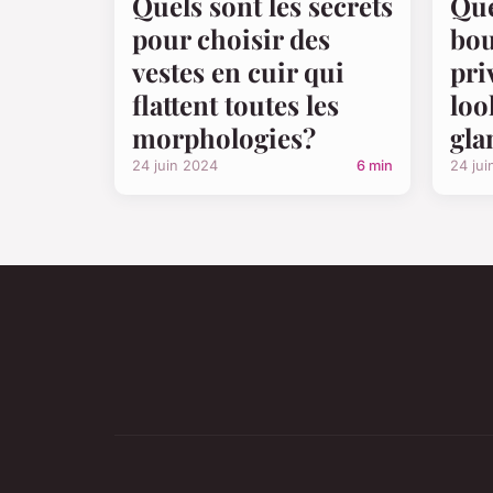
Quels sont les secrets
Que
pour choisir des
bou
vestes en cuir qui
pri
flattent toutes les
loo
morphologies?
gl
24 juin 2024
6 min
24 jui